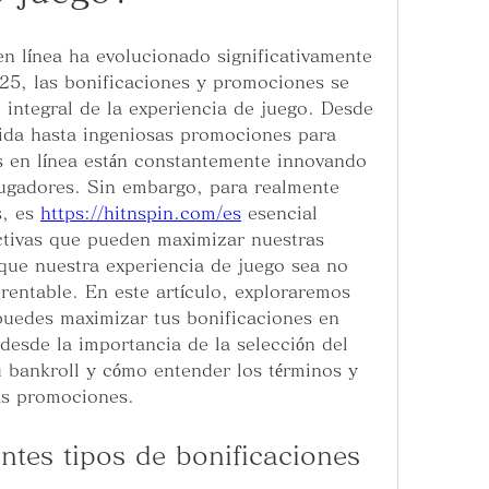
en línea ha evolucionado significativamente 
25, las bonificaciones y promociones se 
integral de la experiencia de juego. Desde 
ida hasta ingeniosas promociones para 
s en línea están constantemente innovando 
jugadores. Sin embargo, para realmente 
, es 
https://hitnspin.com/es
 esencial 
ctivas que pueden maximizar nuestras 
que nuestra experiencia de juego sea no 
 rentable. En este artículo, exploraremos 
puedes maximizar tus bonificaciones en 
desde la importancia de la selección del 
u bankroll y cómo entender los términos y 
as promociones.
ntes tipos de bonificaciones