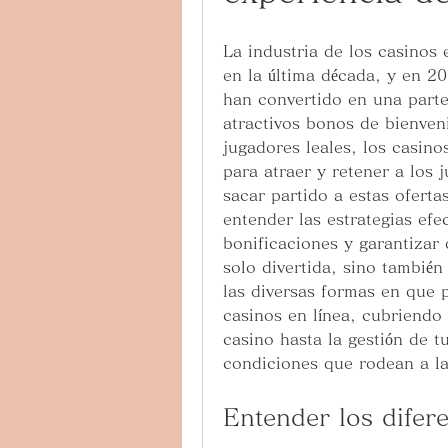
La industria de los casinos 
en la última década, y en 20
han convertido en una parte 
atractivos bonos de bienven
jugadores leales, los casino
para atraer y retener a los 
sacar partido a estas ofertas
entender las estrategias efe
bonificaciones y garantizar 
solo divertida, sino también
las diversas formas en que 
casinos en línea, cubriendo 
casino hasta la gestión de t
condiciones que rodean a l
Entender los difere