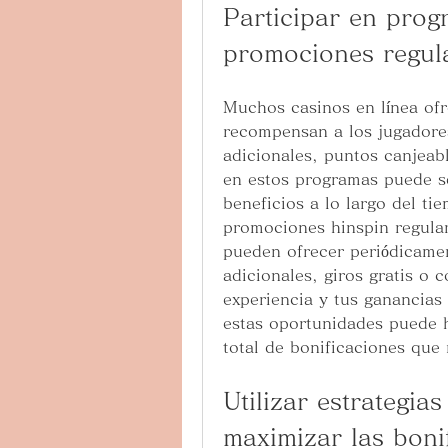
Participar en progr
promociones regul
Muchos casinos en línea ofr
recompensan a los jugadores
adicionales, puntos canjeable
en estos programas puede se
beneficios a lo largo del ti
promociones hinspin regular
pueden ofrecer periódicame
adicionales, giros gratis o
experiencia y tus ganancias
estas oportunidades puede h
total de bonificaciones que 
Utilizar estrategias
maximizar las boni