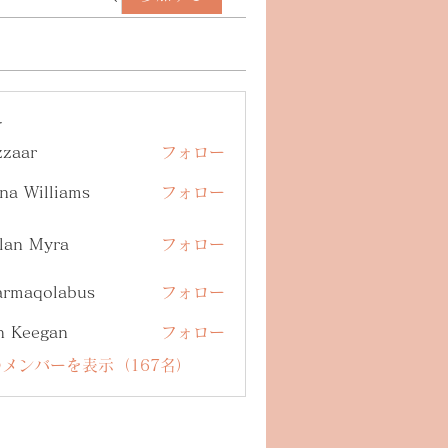
ー
zzaar
フォロー
na Williams
フォロー
lan Myra
フォロー
armaqolabus
フォロー
qolabus
n Keegan
フォロー
メンバーを表示（167名）