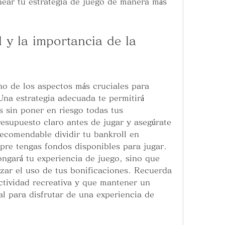
ear tu estrategia de juego de manera más 
 y la importancia de la 
no de los aspectos más cruciales para 
Una estrategia adecuada te permitirá 
 sin poner en riesgo todas tus 
esupuesto claro antes de jugar y asegúrate 
recomendable dividir tu bankroll en 
re tengas fondos disponibles para jugar. 
ongará tu experiencia de juego, sino que 
zar el uso de tus bonificaciones. Recuerda 
ctividad recreativa y que mantener un 
al para disfrutar de una experiencia de 