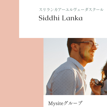
​スリランカアーユルヴェーダスクール
Siddhi Lanka​
ホーム
グループ
Mysite
Mysiteグループ