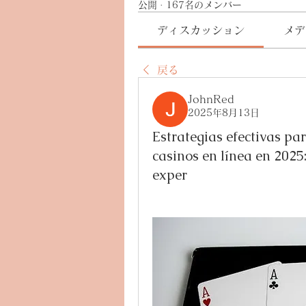
公開
·
167名のメンバー
ディスカッション
メデ
戻る
JohnRed
2025年8月13日
Estrategias efectivas pa
casinos en línea en 202
exper