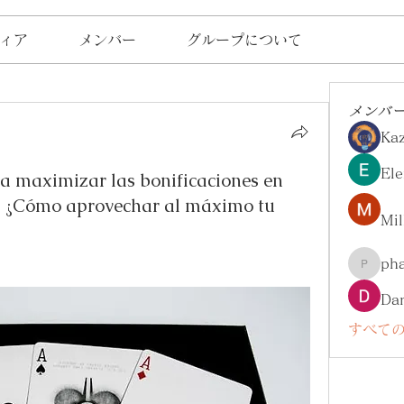
ィア
メンバー
グループについて
メンバ
Ka
Ele
ra maximizar las bonificaciones en
5: ¿Cómo aprovechar al máximo tu
Mil
ph
pharma
Da
すべての