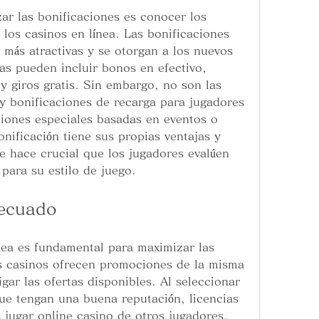
ar las bonificaciones es conocer los 
 los casinos en línea. Las bonificaciones 
 más atractivas y se otorgan a los nuevos 
tas pueden incluir bonos en efectivo, 
y giros gratis. Sin embargo, no son las 
y bonificaciones de recarga para jugadores 
iones especiales basadas en eventos o 
ificación tiene sus propias ventajas y 
ue hace crucial que los jugadores evalúen 
para su estilo de juego.
decuado
nea es fundamental para maximizar las 
s casinos ofrecen promociones de la misma 
igar las ofertas disponibles. Al seleccionar 
ue tengan una buena reputación, licencias 
s jugar online casino de otros jugadores. 