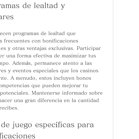
amas de lealtad y 
ares
ecen programas de lealtad que 
 frecuentes con bonificaciones 
s y otras ventajas exclusivas. Participar 
r una forma efectiva de maximizar tus 
empo. Además, permanece atento a las 
es y eventos especiales que los casinos 
nte. A menudo, estos incluyen bonos 
 competencias que pueden mejorar tu 
 potenciales. Mantenerse informado sobre 
acer una gran diferencia en la cantidad 
recibes.
 de juego específicas para 
ficaciones