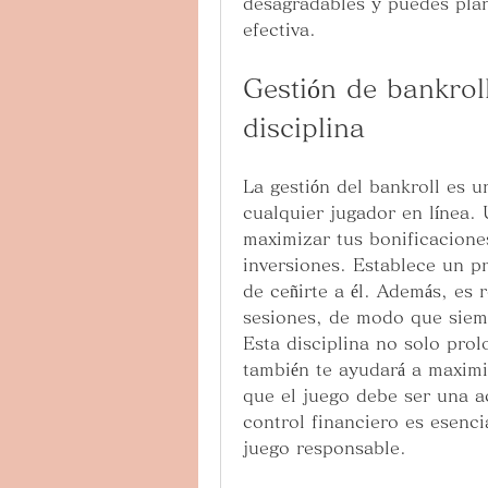
desagradables y puedes plan
efectiva.
Gestión de bankroll
disciplina
La gestión del bankroll es u
cualquier jugador en línea. 
maximizar tus bonificaciones
inversiones. Establece un pr
de ceñirte a él. Además, es 
sesiones, de modo que siemp
Esta disciplina no solo prol
también te ayudará a maximi
que el juego debe ser una a
control financiero es esenci
juego responsable.