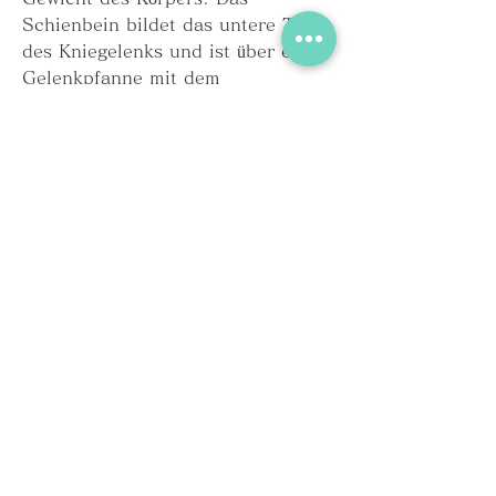
Schienbein bildet das untere Teil 
des Kniegelenks und ist über eine 
Gelenkpfanne mit dem 
Oberschenkelknochen verbunden.
Die Kniescheibe (Patella)
Die Kniescheibe, das Schienbein 
und die Kniescheibe sind über 
Bänder und Knorpel miteinander 
verbunden und ermöglichen eine 
reibungslose Bewegung des 
Kniegelenks. Die Pflege und 
Gesunderhaltung dieser Strukturen 
ist wichtig 
0
0
Write a comment...