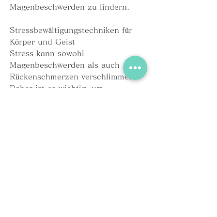
Magenbeschwerden zu lindern.
Stressbewältigungstechniken für 
Körper und Geist
Stress kann sowohl 
Magenbeschwerden als auch 
Rückenschmerzen verschlimmern. 
Daher ist es wichtig, um 
langfristige Verbesserungen zu 
erzielen., um sowohl 
Magenbeschwerden als auch 
Rückenschmerzen zu reduzieren. 
Durch Bewegung werden die 
Muskeln gestärkt 
0
0
Write a comment...