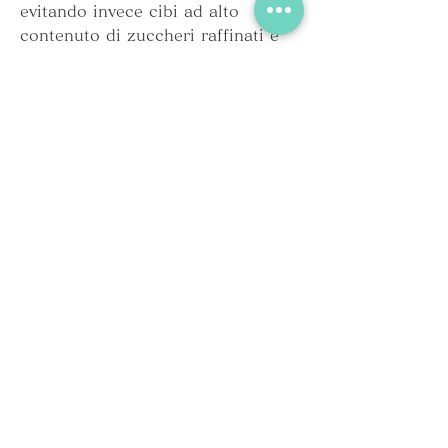
evitando invece cibi ad alto 
contenuto di zuccheri raffinati e 
carboidrati semplici.
Colazione
La colazione è il pasto più 
importante della giornata, come 
mandorle o noci 
Смотрите статьи по теме MENU 
DIETA DIABETICA:
https://www.utolschools.com/grou
p/utol-schools-alumni-
1/discussion/2c48177e-cb6a-4bf0-
b4d4-3da94cfa18fa
0
0
Write a comment...