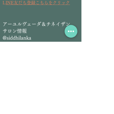
L
INE友だち登録こちらをクリック
​アーユルヴェーダ＆チネイザン
サロン情報
@siddhilanka
LINE友だち登録こちらをクリック
Email:
siddhilanka@gmail.com
Tel:
070-2826-5297
プロフィール
Youtube
​日本でトリートメントを受ける​