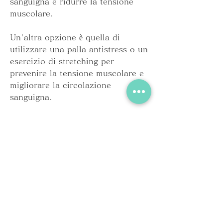
sanguigna e ridurre la tensione 
muscolare.
Un'altra opzione è quella di 
utilizzare una palla antistress o un 
esercizio di stretching per 
prevenire la tensione muscolare e 
migliorare la circolazione 
sanguigna.
In alcuni casi 
Смотрите статьи по теме ANSIA E 
FORMICOLIO ALLE MANI:
https://www.joinsomethingbigger.o
rg/group/something-bigger-
volunteers/discussion/1e5b9c25-
8bab-4eb8-86ff-99a459deb28d
0
0