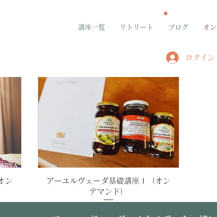
講座一覧
リトリート
ブログ
オン
ログイン
クイックビュー
オン
アーユルヴェーダ基礎講座Ⅰ（オン
デマンド）
価格
￥27,000