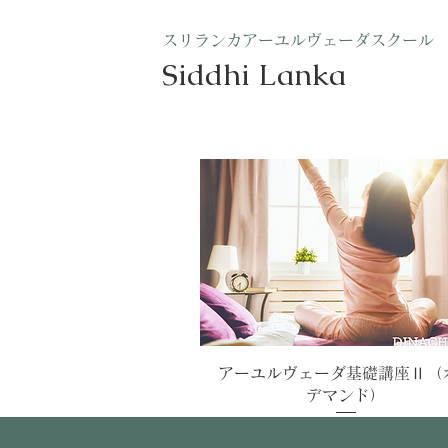
​スリランカアーユルヴェーダスクール
Siddhi Lanka​
クイックビュー
アーユルヴェーダ基礎講座Ⅱ（
デマンド）
価格
￥25,000