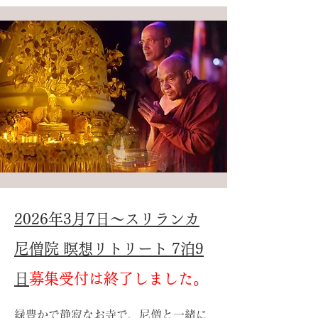
2026年3月7日～スリランカ
尼僧院 瞑想リトリート 7泊9
日
募集受付は終了しました。
緑豊かで静寂なお寺で、尼僧と一緒に