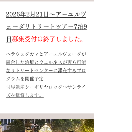
2026年2月21日～アーユルヴ
ェーダリトリートツアー7泊9
日
募集受付は終了しました。
ヘラウェダカマとアーユルヴェーダが
融合した治療とウェルネスが両方可能
なリトリートセンターに滞在するプロ
グラムを​開催予定
​世界遺産シーギリヤロックへサンライ
ズを鑑賞します。