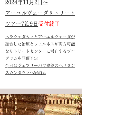
2024年11月2日～
アーユルヴェーダリトリート
ツアー7泊9日
受付終了
ヘラウェダカマとアーユルヴェーダが
融合した治療とウェルネスが両方可能
なリトリートセンターに滞在するプロ
グラムを​開催予定
​今回はジェフリーバワ建築のヘリタン
スカンダラマへ宿泊も