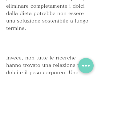
eliminare completamente i dolci 
dalla dieta potrebbe non essere 
una soluzione sostenibile a lungo 
termine.
Invece, non tutte le ricerche 
hanno trovato una relazione tra i 
dolci e il peso corporeo. Uno 
studio ha concluso che non c'era 
alcuna differenza significativa 
nella perdita di peso tra i 
partecipanti che hanno eliminato i 
dolci dalla loro dieta e quelli che 
non lo hanno fatto (3).