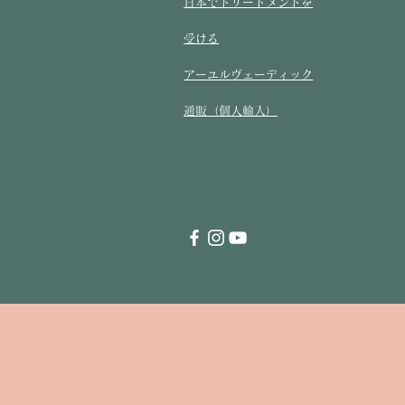
​日本でトリートメントを
受ける​
アーユルヴェーディック
通販（個人輸入）