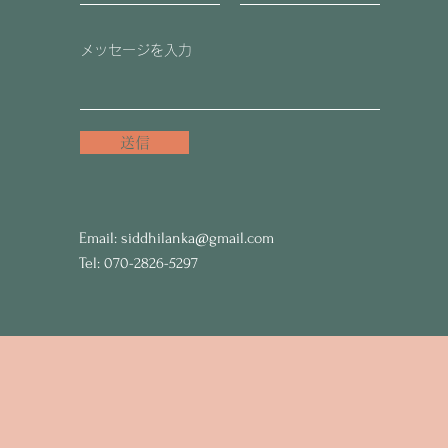
送信
Email:
siddhilanka@gmail.com
Tel: 070-2826-5297