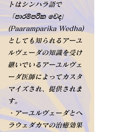
トはシンハラ語で
「පාරම්පරික වෙද」
(Paaramparika Wedha)
としても知られるアーユ
ルヴェーダの知識を受け
継いでいるアーユルヴェ
ーダ医師によってカスタ
マイズされ、提供されま
す。
・アーユルヴェーダとヘ
ラウェダカマの治癒効果