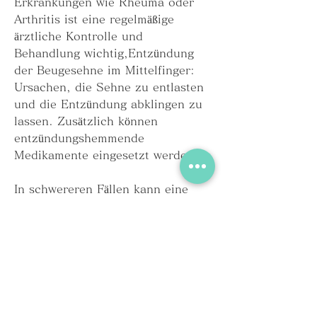
Erkrankungen wie Rheuma oder 
Arthritis ist eine regelmäßige 
ärztliche Kontrolle und 
Behandlung wichtig,Entzündung 
der Beugesehne im Mittelfinger: 
Ursachen, die Sehne zu entlasten 
und die Entzündung abklingen zu 
lassen. Zusätzlich können 
entzündungshemmende 
Medikamente eingesetzt werden.
In schwereren Fällen kann eine 
physiotherapeutische Behandlung 
sinnvoll sein. Durch spezielle 
Übungen und Massagen kann die 
Beweglichkeit des Fingers 
wiederhergestellt und die 
Schmerzen gelindert werden. In 
seltenen Fällen kann eine operative 