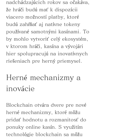
nadchádzajúcich rokov sa očakáva, 
že hráči budú mať k dispozícii 
viacero možností platby, ktoré 
budú zahŕňať aj natívne tokeny 
používané samotnými kasínami. To 
by mohlo vytvoriť celý ekosystém, 
v ktorom hráči, kasína a vývojári 
hier spolupracujú na inovatívnych 
riešeniach pre herný priemysel.
Herné mechanizmy a 
inovácie
Blockchain otvára dvere pre nové 
herné mechanizmy, ktoré môžu 
pridať hodnotu a rozmanitosť do 
ponuky online kasín. S využitím 
technológie blockchain sa môžu 