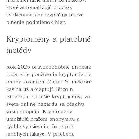
ktoré automatizujú procesy 
vyplácania a zabezpečujú férové 
plnenie podmienok hier.
Kryptomeny a platobné 
metódy
Rok 2025 pravdepodobne prinesie 
rozšírenie používania kryptomien v 
online kasínach. Zatiaľ čo niektoré 
kasína už akceptujú Bitcoin, 
Ethereum a ďalšie kryptomeny, vo 
svete online hazardu sa očakáva 
širšia adopcia. Kryptomeny 
umožňujú hráčom anonymitu a 
rýchle vyplácania, čo je pre 
mnohých lákavé. V priebehu 