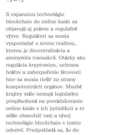
S expanziou technológie 
blockchain do online kasín sa 
objavujú aj právne a regulačné 
výzvy. Regulátori sa musia 
vysporiadať s novou realitou, 
ktorou je decentralizácia a 
anonymita transakcií. Otázky ako 
regulácia kryptomien, ochrana 
hráčov a zabezpečenie férovosti 
hier sa musia riešiť zo strany 
kompetentných orgánov. Mnohé 
krajiny stále nemajú legislatívu 
prispôsobenú na prevádzkovanie 
online kasín v ich jurisdikcii a to 
môže obmedziť rast a vývoj 
technológie blockchain v tomto 
odvetví. Predpokladá sa, že do 