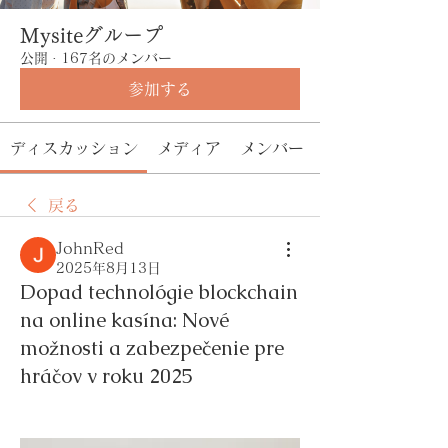
Mysiteグループ
公開
·
167名のメンバー
参加する
ディスカッション
メディア
メンバー
戻る
JohnRed
2025年8月13日
Dopad technológie blockchain
na online kasína: Nové
možnosti a zabezpečenie pre
hráčov v roku 2025