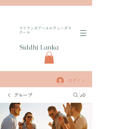
​スリランカアーユルヴェーダス
クール
Siddhi Lanka​
ログイン
グループ