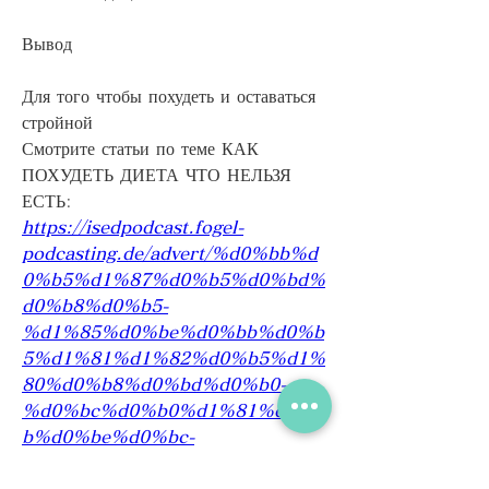
Вывод
Для того чтобы похудеть и оставаться 
стройной 
Смотрите статьи по теме КАК 
ПОХУДЕТЬ ДИЕТА ЧТО НЕЛЬЗЯ 
ЕСТЬ:
https://isedpodcast.fogel-
podcasting.de/advert/%d0%bb%d
0%b5%d1%87%d0%b5%d0%bd%
d0%b8%d0%b5-
%d1%85%d0%be%d0%bb%d0%b
5%d1%81%d1%82%d0%b5%d1%
80%d0%b8%d0%bd%d0%b0-
%d0%bc%d0%b0%d1%81%d0%b
b%d0%be%d0%bc-
%d0%b3%d1%80%d0%b5%d1%8
6%d0%ba%d0%be%d0%b3%d0%