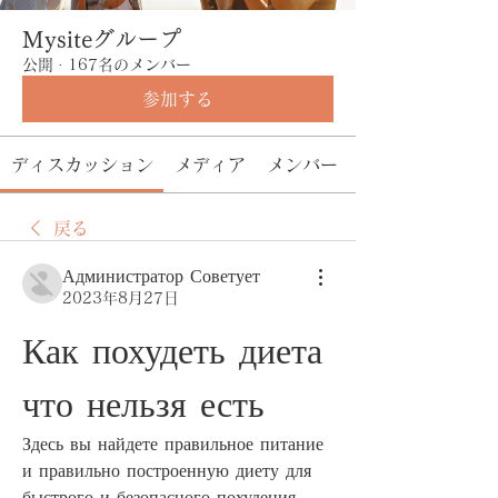
Mysiteグループ
公開
·
167名のメンバー
参加する
ディスカッション
メディア
メンバー
戻る
Администратор Советует
2023年8月27日
Как похудеть диета 
что нельзя есть
Здесь вы найдете правильное питание 
и правильно построенную диету для 
быстрого и безопасного похудения. 