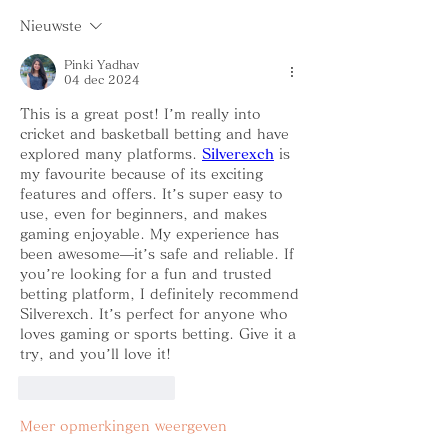
Nieuwste
Pinki Yadhav
04 dec 2024
This is a great post! I’m really into 
cricket and basketball betting and have 
explored many platforms. 
Silverexch
 is 
my favourite because of its exciting 
features and offers. It’s super easy to 
use, even for beginners, and makes 
gaming enjoyable. My experience has 
been awesome—it’s safe and reliable. If 
you’re looking for a fun and trusted 
betting platform, I definitely recommend 
Silverexch. It’s perfect for anyone who 
loves gaming or sports betting. Give it a 
try, and you’ll love it!
Like
Reageren
Meer opmerkingen weergeven