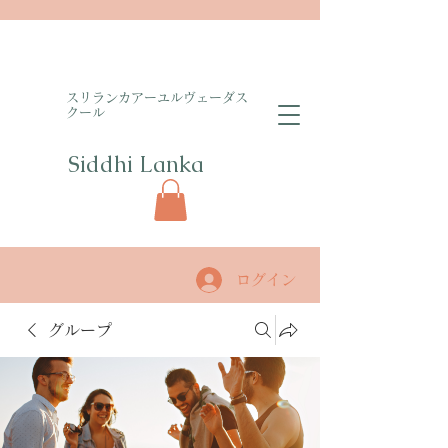
​スリランカアーユルヴェーダス
クール
Siddhi Lanka​
ログイン
グループ