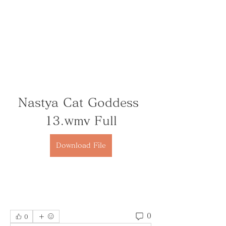
Nastya Cat Goddess 
13.wmv Full
Download File
0
0