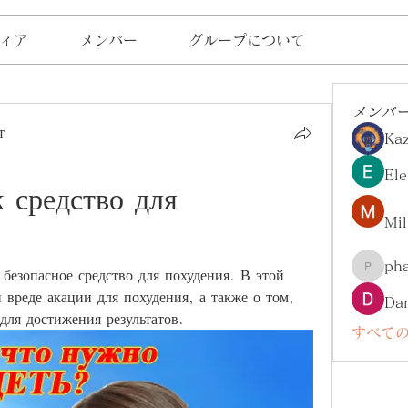
ィア
メンバー
グループについて
メンバ
т
Ka
Ele
 средство для 
Mil
ph
безопасное средство для похудения. В этой 
pharma
 вреде акации для похудения, а также о том, 
Da
для достижения результатов.
すべての