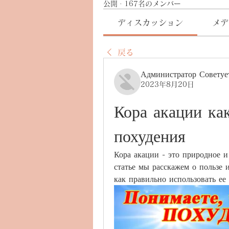
公開
·
167名のメンバー
ディスカッション
メデ
戻る
Администратор Советуе
2023年8月20日
Кора акации как
похудения
Кора акации - это природное и 
статье мы расскажем о пользе и
как правильно использовать ее 