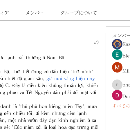
ィア
メンバー
グループについて
メンバ
Ka
Ele
mưa lạnh bất thường ở Nam Bộ
Mil
Bộ, thời tiết đang có dấu hiệu "trở mình" 
à nhiệt độ giảm sâu, 
giá mai vàng hiện nay 
ph
ộ C. Đây là điều kiện không thuận lợi, khiến 
pharma
ng phục vụ Tết Nguyên đán phải đối mặt với 
Da
すべての
danh là "thủ phủ hoa kiểng miền Tây", mưa 
g đến chiều tối, đi kèm những đêm lạnh 
ân, một nhà vườn dày dạn kinh nghiệm ở xã 
 sẻ: "Cúc mâm xôi là loại hoa đặc trưng mỗi 