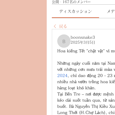
公開
·
167名のメンバー
ディスカッション
メデ
戻る
boonsnake3
2025年3月5日
boonsnake3
Hoa kiểng Tết "chật vật" vì 
Những ngày cuối năm tại Nam 
với những cơn mưa trái mùa v
2024
, chỉ dao động 20 - 23 đ
nhiều nhà vườn trồng hoa kiể
hàng loạt khó khăn.
Tại Bến Tre – nơi được mệnh 
kéo dài suốt tuần qua, từ sán
buốt. Bà Nguyễn Thị Kiều Xu
Long Thới (H.Chợ Lách), chia