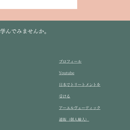
に学んでみませんか。
プロフィール
Youtube
​日本でトリートメントを
受ける​
アーユルヴェーディック
通販（個人輸入）