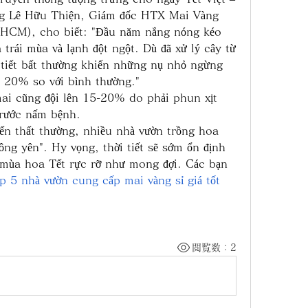
ng Lê Hữu Thiện, Giám đốc HTX Mai Vàng 
HCM), cho biết: "Đầu năm nắng nóng kéo 
trái mùa và lạnh đột ngột. Dù đã xử lý cây từ 
tiết bất thường khiến những nụ nhỏ ngừng 
ảm 20% so với bình thường."
ai cũng đội lên 15-20% do phải phun xịt 
 trước nấm bệnh.
biến thất thường, nhiều nhà vườn trồng hoa 
ng yên". Hy vọng, thời tiết sẽ sớm ổn định 
mùa hoa Tết rực rỡ như mong đợi. Các bạn 
p 5 nhà vườn cung cấp mai vàng sỉ giá tốt 
閲覧数：2