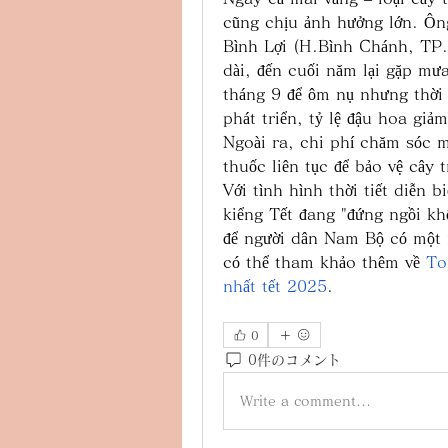
cũng chịu ảnh hưởng lớn. Ô
Bình Lợi (H.Bình Chánh, TP.
dài, đến cuối năm lại gặp mưa 
tháng 9 để ôm nụ nhưng thời 
phát triển, tỷ lệ đậu hoa gi
Ngoài ra, chi phí chăm sóc m
thuốc liên tục để bảo vệ cây
Với tình hình thời tiết diễn 
kiểng Tết đang "đứng ngồi khô
để người dân Nam Bộ có một 
có thể tham khảo thêm về 
To
nhất tết 2025
.
0
0件のコメント
Write a comment...