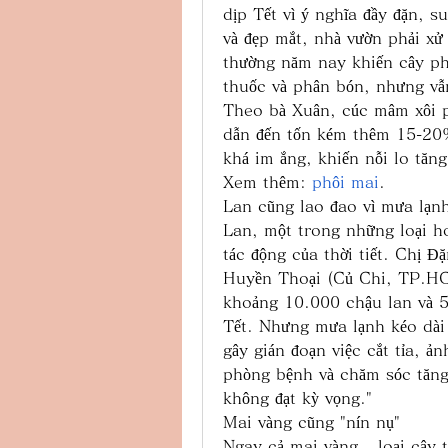
dịp Tết vì ý nghĩa đầy đặn, s
và đẹp mắt, nhà vườn phải xử 
thường năm nay khiến cây phát
thuốc và phân bón, nhưng vẫ
Theo bà Xuân, cúc mâm xôi ph
dẫn đến tốn kém thêm 15-20% 
khá im ắng, khiến nỗi lo tăn
Xem thêm: 
phôi mai
.
Lan cũng lao đao vì mưa lạn
Lan, một trong những loại ho
tác động của thời tiết. Chị 
Huyền Thoại (Củ Chi, TP.HCM
khoảng 10.000 chậu lan và 5
Tết. Nhưng mưa lạnh kéo dài
gây gián đoạn việc cắt tỉa, ả
phòng bệnh và chăm sóc tăng 
không đạt kỳ vọng."
Mai vàng cũng "nín nụ"
Ngay cả mai vàng – loại cây 