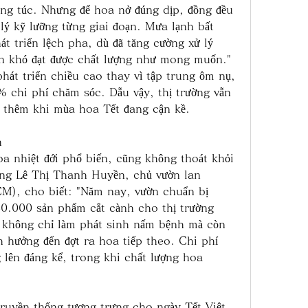
ung túc. Nhưng để hoa nở đúng dịp, đồng đều 
lý kỹ lưỡng từng giai đoạn. Mưa lạnh bất 
 triển lệch pha, dù đã tăng cường xử lý 
n khó đạt được chất lượng như mong muốn."
át triển chiều cao thay vì tập trung ôm nụ, 
chi phí chăm sóc. Dẫu vậy, thị trường vẫn 
g thêm khi mùa hoa Tết đang cận kề.
h
a nhiệt đới phổ biến, cũng không thoát khỏi 
Đặng Lê Thị Thanh Huyền, chủ vườn lan 
), cho biết: "Năm nay, vườn chuẩn bị 
0.000 sản phẩm cắt cành cho thị trường 
 không chỉ làm phát sinh nấm bệnh mà còn 
nh hưởng đến đợt ra hoa tiếp theo. Chi phí 
lên đáng kể, trong khi chất lượng hoa 
truyền thống tượng trưng cho ngày Tết Việt – 