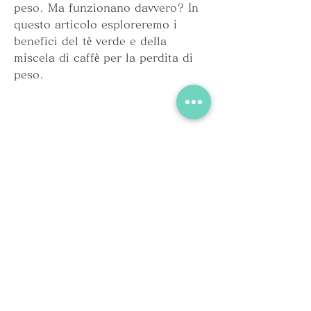
peso. Ma funzionano davvero? In 
questo articolo esploreremo i 
benefici del tè verde e della 
miscela di caffè per la perdita di 
peso.
Il tè verde per la perdita di peso
Il tè verde è una bevanda popolare 
tra coloro che cercano di perdere 
peso. Contiene catechine, il 
consumo regolare di tè verde è 
stato associato a una diminuzione 
del rischio di obesità 
Смотрите статьи по теме IL TÈ 
VERDE E LA MISCELA DI CAFFÈ 
PERDONO PESO: