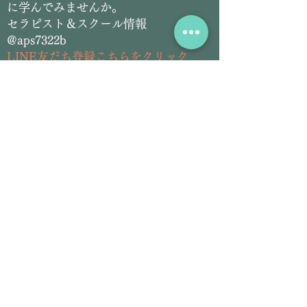
に学んでみませんか。
セラピスト＆スクール情報
@aps7322b
L
INE友だち登録こちらをクリック
​アーユルヴェーダ＆チネイザン
サロン情報
@siddhilanka
LINE友だち登録こちらをクリック
Email:
siddhilanka@gmail.com
Tel:
070-2826-5297
プロフィール