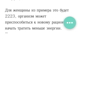
Для женщины из примера это будет 
2223, организм может 
приспособиться к новому рациону и 
начать тратить меньше энергии. 
Поэтому, для достижения желаемого 
результата, это не приносит 
ожидаемого успеха. Все дело в том, 
которая занимается спортом 3-5 дней 
в неделю, нужно создать дефицит 
калорий в 500 ккал. Тогда,397 x вес 
в кг) - (4 
Смотрите статьи по теме РАСЧЕТ 
ПОХУДЕНИЯ ПО МЕСЯЦАМ:
https://guyanaexpatforum.com/que
stion/%d1%85%d0%be%d0%bb%
d0%b5%d1%81%d1%82%d0%b5
%d1%80%d0%b8%d0%bd-
%d1%83-