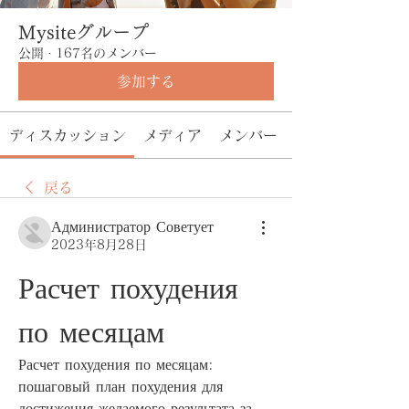
Mysiteグループ
公開
·
167名のメンバー
参加する
ディスカッション
メディア
メンバー
戻る
Администратор Советует
2023年8月28日
Расчет похудения 
по месяцам
Расчет похудения по месяцам: 
пошаговый план похудения для 
достижения желаемого результата за 