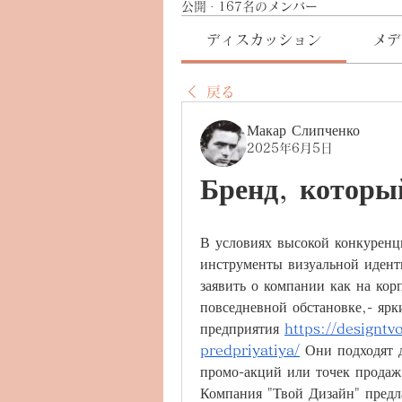
公開
·
167名のメンバー
ディスカッション
メデ
戻る
Макар Слипченко
2025年6月5日
Бренд, которы
В условиях высокой конкуренци
инструменты визуальной идент
заявить о компании как на кор
повседневной обстановке,- ярк
предприятия 
https://designtv
predpriyatiya/
 Они подходят 
промо-акций или точек продаж
Компания "Твой Дизайн" предла