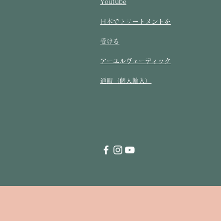
Youtube
​日本でトリートメントを
受ける​
アーユルヴェーディック
通販（個人輸入）