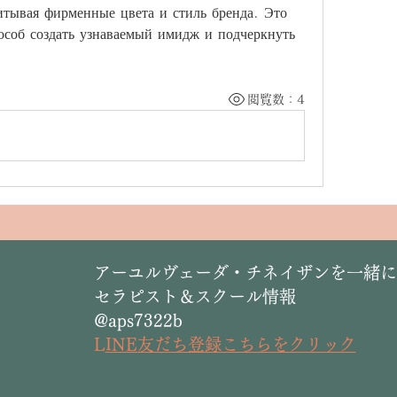
тывая фирменные цвета и стиль бренда. Это 
соб создать узнаваемый имидж и подчеркнуть 
閲覧数：4
​アーユルヴェーダ・チネイザンを一緒
セラピスト＆スクール情報
@aps7322b
L
INE友だち登録こちらをクリック