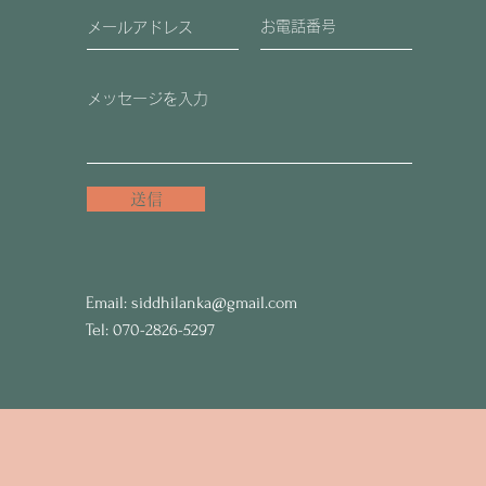
送信
Email:
siddhilanka@gmail.com
Tel: 070-2826-5297