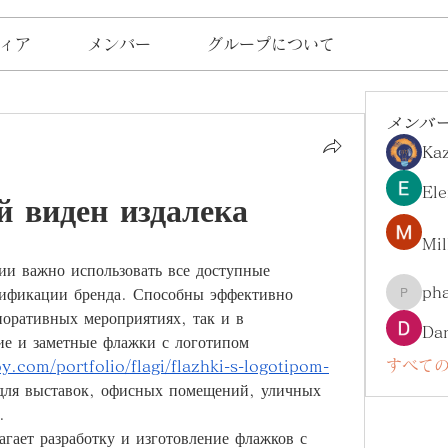
ィア
メンバー
グループについて
メンバ
Ka
Ele
й виден издалека
Mil
и важно использовать все доступные 
ph
ификации бренда. Способны эффективно 
pharma
поративных мероприятиях, так и в 
Da
ие и заметные флажки с логотипом 
すべての
oy.com/portfolio/flagi/flazhki-s-logotipom-
для выставок, офисных помещений, уличных 
.
гает разработку и изготовление флажков с 