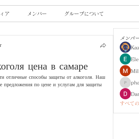
ィア
メンバー
グループについて
メンバ
т
Ka
Ele
оголя цена в самаре
Mil
ти отличные способы защиты от алкоголя. Наш 
ph
е предложения по цене и услугам для защиты 
pharma
Da
すべての