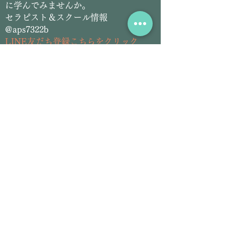
に学んでみませんか。
セラピスト＆スクール情報
@aps7322b
L
INE友だち登録こちらをクリック
​アーユルヴェーダ＆チネイザン
サロン情報
@siddhilanka
LINE友だち登録こちらをクリック
Email:
siddhilanka@gmail.com
Tel:
070-2826-5297
プロフィール