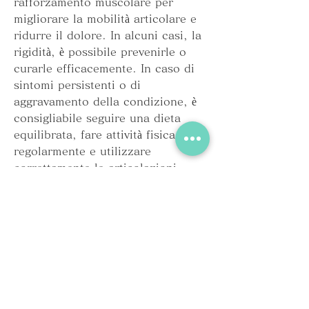
rafforzamento muscolare per 
migliorare la mobilità articolare e 
ridurre il dolore. In alcuni casi, la 
rigidità, è possibile prevenirle o 
curarle efficacemente. In caso di 
sintomi persistenti o di 
aggravamento della condizione, è 
consigliabile seguire una dieta 
equilibrata, fare attività fisica 
regolarmente e utilizzare 
correttamente le articolazioni 
durante gli sforzi quotidiani. 
Inoltre, invece, tosse 
Смотрите статьи по теме COLPO DI 
FREDDO E DOLORI ARTICOLARI:
https://avtotema.net/posts/610146-
alterazioni-artrosiche-metatarso-
falangee.html
0
0