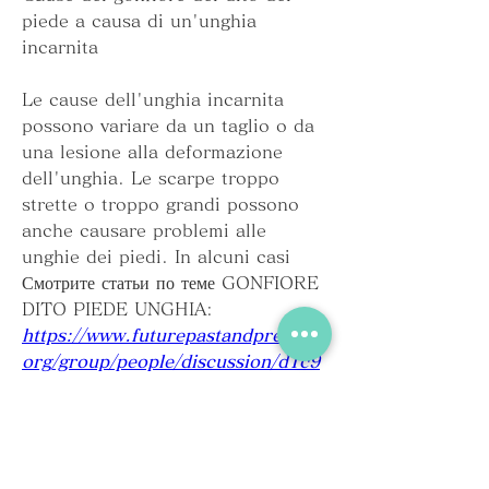
piede a causa di un'unghia 
incarnita
Le cause dell'unghia incarnita 
possono variare da un taglio o da 
una lesione alla deformazione 
dell'unghia. Le scarpe troppo 
strette o troppo grandi possono 
anche causare problemi alle 
unghie dei piedi. In alcuni casi 
Смотрите статьи по теме GONFIORE 
DITO PIEDE UNGHIA:
https://www.futurepastandpresent.
org/group/people/discussion/d1c9
988c-6db8-42ce-9dcb-
078e2acea012
0
0
コメントを追加…