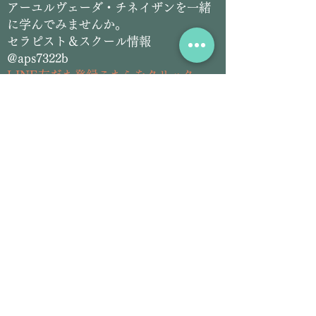
​アーユルヴェーダ・チネイザンを一緒
に学んでみませんか。
セラピスト＆スクール情報
@aps7322b
L
INE友だち登録こちらをクリック
​アーユルヴェーダ＆チネイザン
サロン情報
@siddhilanka
LINE友だち登録こちらをクリック
Email:
siddhilanka@gmail.com
Tel:
070-2826-5297
プロフィール