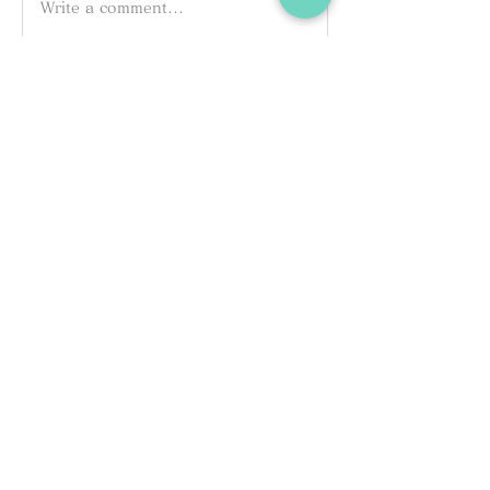
Write a comment...
グループについて
グループへようこそ！他のメンバーと
交流したり、最新情報を入手したり、
動画をシェアすることができます。
メンバー
Kazzaar
フォロー
Elena Williams
フォロー
Millan Myra
フォロー
pharmaqolabus
フォロー
pharmaqolabus
Dan Keegan
フォロー
すべてのメンバーを表示（167名）