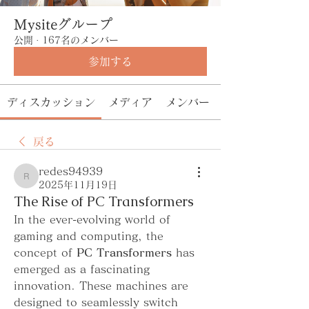
Mysiteグループ
公開
·
167名のメンバー
参加する
ディスカッション
メディア
メンバー
戻る
redes94939
redes94939
2025年11月19日
The Rise of PC Transformers
In the ever-evolving world of 
gaming and computing, the 
concept of 
PC Transformers
 has 
emerged as a fascinating 
innovation. These machines are 
designed to seamlessly switch 