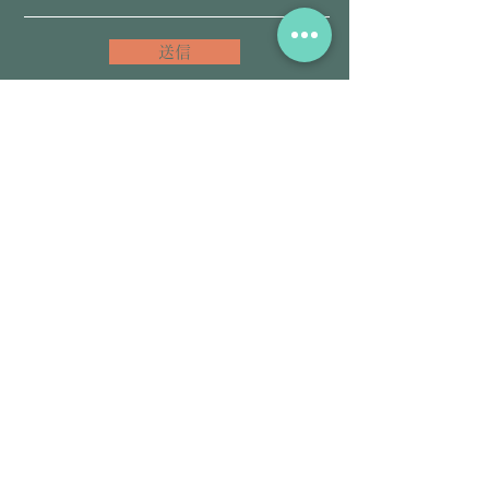
送信
​アーユルヴェーダ・チネイザンを一緒
に学んでみませんか。
セラピスト＆スクール情報
@aps7322b
L
INE友だち登録こちらをクリック
​アーユルヴェーダ＆チネイザン
サロン情報
@siddhilanka
LINE友だち登録こちらをクリック