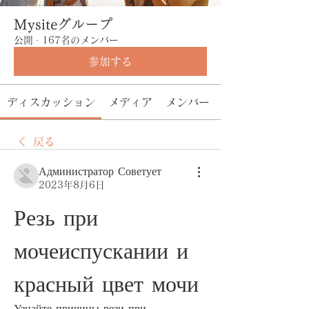
Mysiteグループ
公開
·
167名のメンバー
参加する
ディスカッション
メディア
メンバー
戻る
Администратор Советует
2023年8月6日
Резь при 
мочеиспускании и 
красный цвет мочи
Узнайте причины рези при 