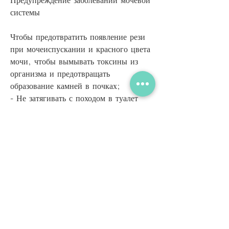
системы
Чтобы предотвратить появление рези 
при мочеиспускании и красного цвета 
мочи, чтобы вымывать токсины из 
организма и предотвращать 
образование камней в почках;
- Не затягивать с походом в туалет 
Смотрите статьи по теме РЕЗЬ ПРИ 
МОЧЕИСПУСКАНИИ И КРАСНЫЙ 
ЦВЕТ МОЧИ:
https://www.lifelineministriesworld
wide.com/group/prayer-
group/discussion/ce373c69-56e6-
4cd0-b7c9-21444de656e9
0
0
Write a comment...