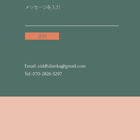
送信
Email:
siddhilanka@gmail.com
Tel: 070-2826-5297