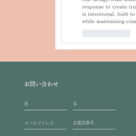
response to create tru
is intentional, built 
while maintaining com
いいね！
返信
お問い合わせ