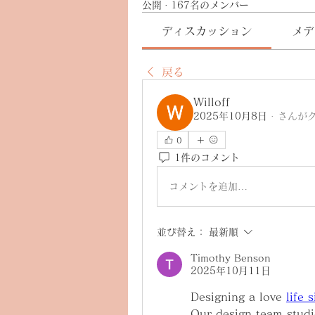
公開
·
167名のメンバー
ディスカッション
メデ
戻る
Willoff
2025年10月8日
·
さんが
0
1件のコメント
コメントを追加…
並び替え：
最新順
Timothy Benson
2025年10月11日
Designing a love 
life 
Our design team stud