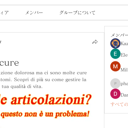
ィア
メンバー
グループについて
メンバ
т
Ka
Ele
 cure
Mil
izione dolorosa ma ci sono molte cure 
intomi. Scopri di più su come gestire la 
ph
 tua qualità di vita.
pharma
Da
すべての