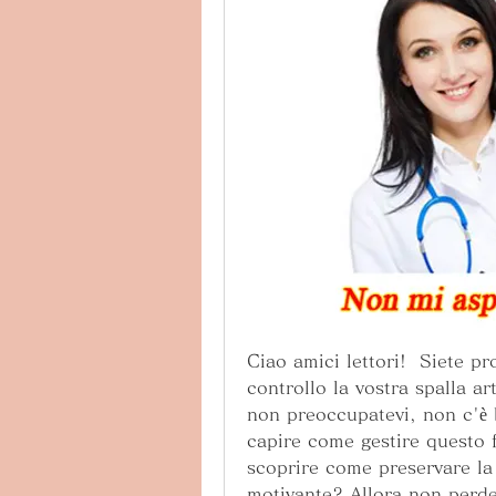
Ciao amici lettori!  Siete p
controllo la vostra spalla ar
non preoccupatevi, non c'è b
capire come gestire questo f
scoprire come preservare la 
motivante? Allora non perdet