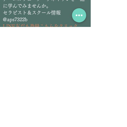
に学んでみませんか。
セラピスト＆スクール情報
@aps7322b
L
INE友だち登録こちらをクリック
​アーユルヴェーダ＆チネイザン
サロン情報
@siddhilanka
LINE友だち登録こちらをクリック
Email:
siddhilanka@gmail.com
Tel:
070-2826-5297
プロフィール