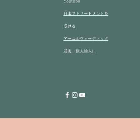
Youtube
​日本でトリートメントを
受ける​
アーユルヴェーディック
通販（個人輸入）