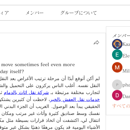
ィア
メンバー
グループについて
メンバ
Ka
Ele
 move sometimes feel even more 
Mil
day itself?
ph
pharma
لتجارب مختلفة مرتبطة بـ 
شركة نقل اثاث بالدمام
 ث
Da
خدمات نقل العفش بالخبر
すべての