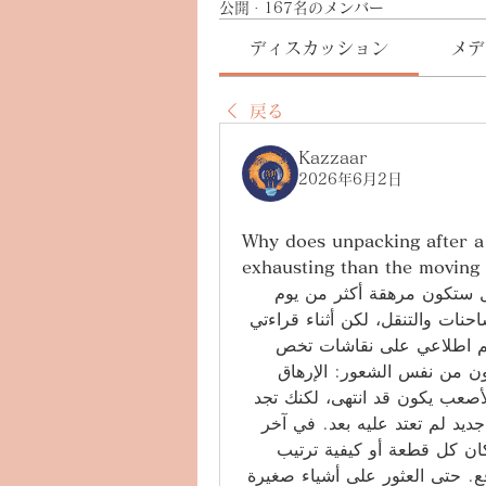
公開
·
167名のメンバー
ディスカッション
メデ
戻る
Kazzaar
2026年6月2日
Why does unpacking after a
exhausting than the moving 
لم أكن أتوقع أبدًا أن مرحلة ترتيب الأغراض بعد النقل ستكون مرهقة أكثر من يوم 
النقل نفسه. أغلب الناس يركزون على التحميل والشاحنات والتنقل، لكن أثناء قراءتي 
م اطلاعي على نقاشات تخص 
، لاحظت أن كثيرين يشتكون من نفس الشعور: الإرهاق 
الحقيقي يبدأ بعد الوصول. الغريب أن الجزء البدني الأصعب يكون قد انتهى، لكنك تجد 
نفسك وسط صناديق كثيرة وأثاث غير مرتب ومكان جديد لم تعتد عليه بعد. في آخر 
انتقال لي، اكتشفت أن اتخاذ قرارات بسيطة مثل مكان كل قطعة أو كيفية ترتيب 
الأشياء اليومية قد يكون مرهقًا ذهنيًا بشكل غير متوقع. حتى العثور على أشياء صغيرة 