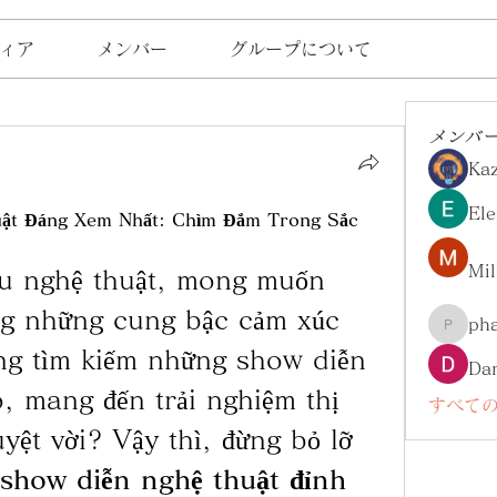
ィア
メンバー
グループについて
メンバ
Ka
Ele
ật Đáng Xem Nhất: Chìm Đắm Trong Sắc 
Mil
êu nghệ thuật, mong muốn 
g những cung bậc cảm xúc 
ph
pharma
g tìm kiếm những show diễn 
Da
, mang đến trải nghiệm thị 
すべての
uyệt vời? Vậy thì, đừng bỏ lỡ 
show diễn nghệ thuật đỉnh 