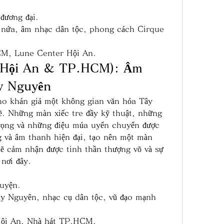
 đương đại.
 nứa, âm nhạc dân tộc, phong cách Cirque 
CM, Lune Center Hội An.
(Hội An & TP.HCM): Âm 
y Nguyên
 khán giả một không gian văn hóa Tây 
 Những màn xiếc tre đầy kỹ thuật, những 
ọng và những điệu múa uyển chuyển được 
g và âm thanh hiện đại, tạo nên một màn 
sẽ cảm nhận được tinh thần thượng võ và sự 
nơi đây.
huyện.
y Nguyên, nhạc cụ dân tộc, vũ đạo mạnh 
Hội An, Nhà hát TP.HCM.