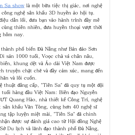
ên Sa show
 là một bữa tiệc thị giác, nơi nghệ 
à công nghệ sân khấu 3D huyền ảo hội tụ. 
điệu dẫn lối, đưa bạn vào hành trình đầy mê 
cùng thiên nhiên, đưa huyền thoại vượt thời 
ng hôm nay.
 thành phố biển Đà Nẵng như Bán đảo Sơn 
 Di sản 1000 tuổi, Voọc chà vá chân nâu, 
biển, khung dệt và Áo dài Việt Nam được 
h truyện chặt chẽ và đầy cảm xúc, mang đến 
hãn và lôi cuốn.
 thuật đẳng cấp, "Tiên Sa" đã quy tụ một đội 
n tuổi hàng đầu Việt Nam: Biên đạo Nguyễn 
SƯT Quang Hào, nhà thiết kế Công Trí, nghệ 
t sân khấu Văn Tòng, cùng hơn 40 nghệ sĩ 
ng tập luyện miệt mài, "Tiên Sa" đã chinh 
hận được sự đánh giá cao từ Hội đồng Nghệ 
Sở Du lịch và lãnh đạo thành phố Đà Nẵng, 