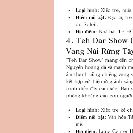
Loại hình:
 Xiếc tre, múa
Điểm nổi bật:
 Đạo cụ tre
du Soleil.
Địa điểm:
 Nhà hát TP.H
4. Teh Dar Show 
Vang Núi Rừng Tâ
"Teh Dar Show" mang đến cho
Nguyên hoang dã và mạnh mẽ.
âm thanh cồng chiêng vang v
kết hợp với hiệu ứng ánh sán
trình diễn đầy cảm xúc. Bạn 
phóng khoáng của con người 
Loại hình:
 Xiếc tre kể c
Điểm nổi bật:
 Văn hóa Tâ
mẽ.
Địa điểm:
 Lune Center 