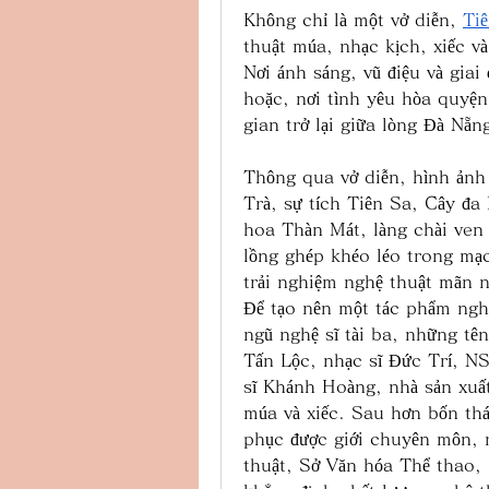
Không chỉ là một vở diễn, 
Ti
thuật múa, nhạc kịch, xiếc v
Nơi ánh sáng, vũ điệu và giai 
hoặc, nơi tình yêu hòa quyện 
gian trở lại giữa lòng Đà Nẵ
Thông qua vở diễn, hình ảnh
Trà, sự tích Tiên Sa, Cây đa
hoa Thàn Mát, làng chài ven 
lồng ghép khéo léo trong mạc
trải nghiệm nghệ thuật mãn n
Để tạo nên một tác phẩm nghệ
ngũ nghệ sĩ tài ba, những tê
Tấn Lộc, nhạc sĩ Đức Trí, N
sĩ Khánh Hoàng, nhà sản xuấ
múa và xiếc. Sau hơn bốn thá
phục được giới chuyên môn, n
thuật, Sở Văn hóa Thể thao, 