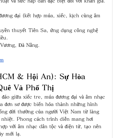
uật và sức hấp dẫn đặc biệt đối với khán giả.
đương đại (kết hợp múa, xiếc, kịch cùng âm 
ruyền thuyết Tiên Sa, ứng dụng công nghệ 
iều.
 Vương, Đà Nẵng.
om
CM & Hội An): Sự Hòa 
Quê Và Phố Thị
đáo giữa xiếc tre, múa đương đại và âm nhạc 
a đơn sơ được biến hóa thành những hình 
ống đời thường của người Việt Nam từ làng 
 nhiệt. Phong cách trình diễn mang hơi 
ợp với âm nhạc dân tộc và điện tử, tạo nên 
y mới lạ.