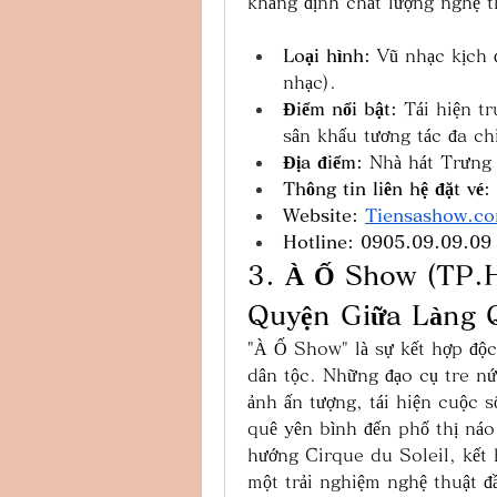
khẳng định chất lượng nghệ th
Loại hình:
 Vũ nhạc kịch 
nhạc).
Điểm nổi bật:
 Tái hiện t
sân khấu tương tác đa ch
Địa điểm:
 Nhà hát Trưng
Thông tin liên hệ đặt vé: 
Website: 
Tiensashow.c
Hotline: 0905.09.09.09
3. À Ố Show (TP.H
Quyện Giữa Làng 
"À Ố Show" là sự kết hợp độc 
dân tộc. Những đạo cụ tre nứ
ảnh ấn tượng, tái hiện cuộc s
quê yên bình đến phố thị náo
hướng Cirque du Soleil, kết h
một trải nghiệm nghệ thuật đầ