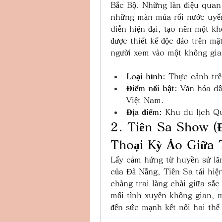
Bắc Bộ. Những làn điệu quan 
những màn múa rối nước uyển
diễn hiện đại, tạo nên một k
được thiết kế độc đáo trên mặt
người xem vào một không gia
Loại hình:
 Thực cảnh tr
Điểm nổi bật:
 Văn hóa dâ
Việt Nam.
Địa điểm:
 Khu du lịch Q
2. Tiên Sa Show (
Thoại Kỳ Ảo Giữa 
Lấy cảm hứng từ huyền sử lãng
của Đà Nẵng, Tiên Sa tái hiện
chàng trai làng chài giữa sắ
mối tình xuyên không gian, m
đến sức mạnh kết nối hai thế 