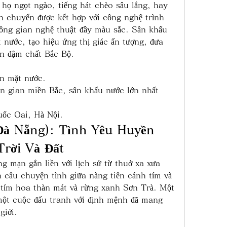
họ ngọt ngào, tiếng hát chèo sâu lắng, hay 
 chuyển được kết hợp với công nghệ trình 
hông gian nghệ thuật đầy màu sắc. Sân khấu 
 nước, tạo hiệu ứng thị giác ấn tượng, đưa 
n đậm chất Bắc Bộ.
ên mặt nước.
n gian miền Bắc, sân khấu nước lớn nhất 
uốc Oai, Hà Nội.
Đà Nẵng): Tình Yêu Huyền 
Trời Và Đất
 mạn gắn liền với lịch sử từ thuở xa xưa 
 câu chuyện tình giữa nàng tiên cánh tím và 
c tím hoa thàn mát và rừng xanh Sơn Trà. Một 
ột cuộc đấu tranh với định mệnh đã mang 
giới.