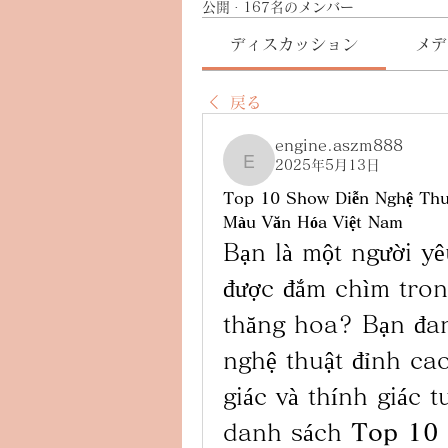
公開
·
167名のメンバー
ディスカッション
メデ
戻る
engine.aszm888
2025年5月13日
engine.aszm888
Top 10 Show Diễn Nghệ Thu
Màu Văn Hóa Việt Nam
Bạn là một người y
được đắm chìm tron
thăng hoa? Bạn đan
nghệ thuật đỉnh cao
giác và thính giác t
danh sách 
Top 10 