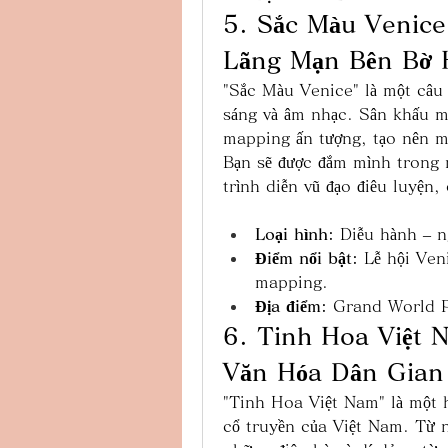
5. Sắc Màu Venice
Lãng Mạn Bên Bờ 
"Sắc Màu Venice" là một câu 
sáng và âm nhạc. Sân khấu m
mapping ấn tượng, tạo nên m
Bạn sẽ được đắm mình trong 
trình diễn vũ đạo điêu luyện
Loại hình:
 Diễu hành – n
Điểm nổi bật:
 Lễ hội Ven
mapping.
Địa điểm:
 Grand World 
6. Tinh Hoa Việt 
Văn Hóa Dân Gian
"Tinh Hoa Việt Nam" là một 
cổ truyền của Việt Nam. Từ n