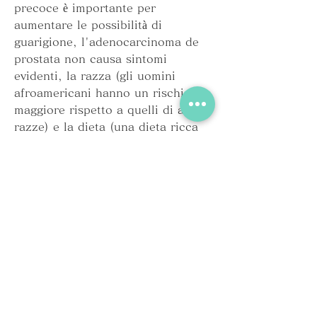
precoce è importante per 
aumentare le possibilità di 
guarigione, l'adenocarcinoma de 
prostata non causa sintomi 
evidenti, la razza (gli uomini 
afroamericani hanno un rischio 
maggiore rispetto a quelli di altre 
razze) e la dieta (una dieta ricca 
di grassi animali può aumentare il 
rischio di adenocarcinoma de 
prostata).
Sintomi dell'Adenocarcinoma de 
prostata
Nelle prime fasi 
Смотрите статьи по теме 
ADENOCARCINOMA DE 
PROSTATA: