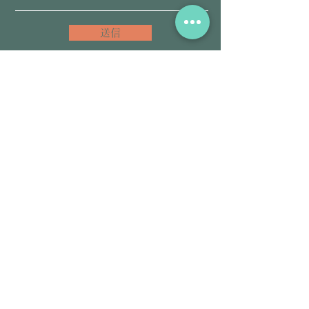
送信
​アーユルヴェーダ・チネイザンを一緒
に学んでみませんか。
セラピスト＆スクール情報
@aps7322b
L
INE友だち登録こちらをクリック
​アーユルヴェーダ＆チネイザン
サロン情報
@siddhilanka
LINE友だち登録こちらをクリック