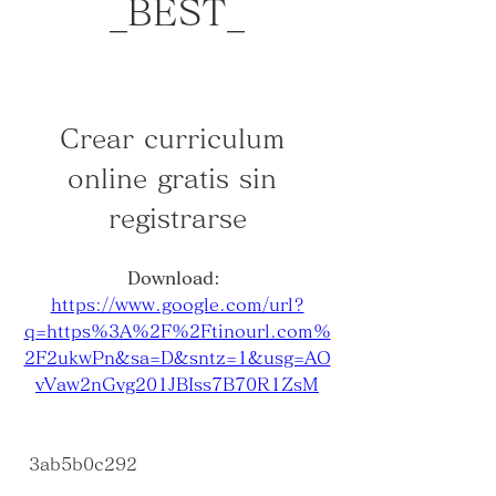
_BEST_
Crear curriculum 
online gratis sin 
registrarse
Download: 
https://www.google.com/url?
q=https%3A%2F%2Ftinourl.com%
2F2ukwPn&sa=D&sntz=1&usg=AO
vVaw2nGvg201JBIss7B70R1ZsM
 3ab5b0c292