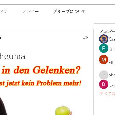
ィア
メンバー
グループについて
メンバ
т
Ka
Ele
 rheuma
Mil
ph
pharma
Da
すべての