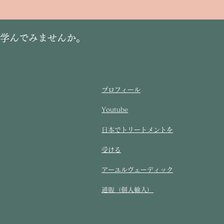
に学んでみませんか。
プロフィール
Youtube
​日本でトリートメントを
受ける​
アーユルヴェーディック
通販（個人輸入）