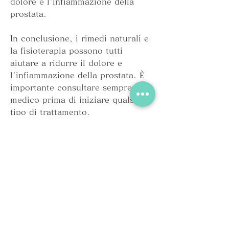
dolore e l'infiammazione della 
prostata.
In conclusione, i rimedi naturali e 
la fisioterapia possono tutti 
aiutare a ridurre il dolore e 
l'infiammazione della prostata. È 
importante consultare sempre un 
medico prima di iniziare qualsiasi 
tipo di trattamento. 
Смотрите статьи по теме COME 
ALLEVIARE ESACERBAZIONE 
DELLA PROSTATITE CRONICA:
https://www.bethelhtx.com/group/
mysite-231-
group/discussion/726d2b13-ae55-
45ac-81e1-26a3bd8e0ab1
0
0