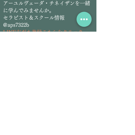
​アーユルヴェーダ・チネイザンを一緒
に学んでみませんか。
セラピスト＆スクール情報
@aps7322b
L
INE友だち登録こちらをクリック
​アーユルヴェーダ＆チネイザン
サロン情報
@siddhilanka
LINE友だち登録こちらをクリック
Email:
siddhilanka@gmail.com
Tel:
070-2826-5297
プロフィール