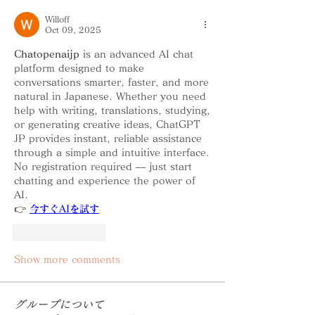
Willoff
Oct 09, 2025
Chatopenaijp
 is an advanced AI chat 
platform designed to make 
conversations smarter, faster, and more 
natural in Japanese. Whether you need 
help with writing, translations, studying, 
or generating creative ideas, ChatGPT 
JP provides instant, reliable assistance 
through a simple and intuitive interface. 
No registration required — just start 
chatting and experience the power of 
AI.
👉 
今すぐAIを試す
Like
Reply
Show more comments
グループについて