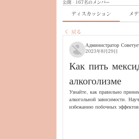
公開
·
167名のメンバー
ディスカッション
メデ
戻る
Администратор Советуе
2023年8月29日
Как пить мексид
алкоголизме
Узнайте, как правильно приним
алкогольной зависимости. Науч
избежанию побочных эффектов