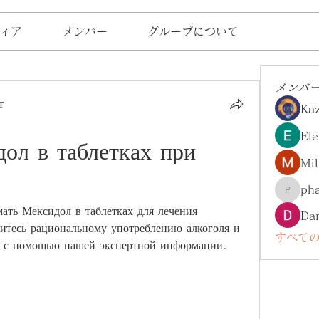
ィア
メンバー
グループについて
メンバ
т
Ka
Ele
ол в таблетках при 
Mil
ph
pharma
ать Мексидол в таблетках для лечения 
Da
итесь рациональному употреблению алкоголя и 
すべての
 с помощью нашей экспертной информации.