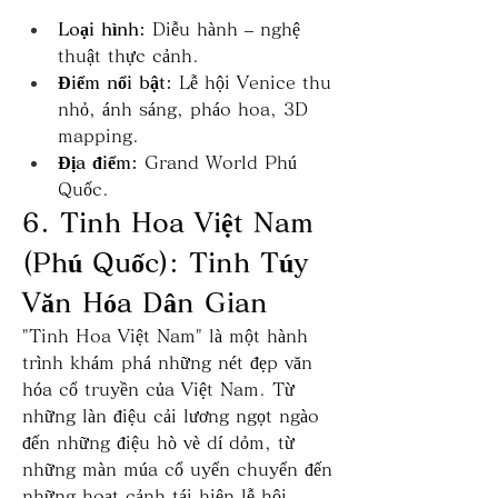
Loại hình:
 Diễu hành – nghệ 
thuật thực cảnh.
Điểm nổi bật:
 Lễ hội Venice thu 
nhỏ, ánh sáng, pháo hoa, 3D 
mapping.
Địa điểm:
 Grand World Phú 
Quốc.
6. Tinh Hoa Việt Nam 
(Phú Quốc): Tinh Túy 
Văn Hóa Dân Gian
"Tinh Hoa Việt Nam" là một hành 
trình khám phá những nét đẹp văn 
hóa cổ truyền của Việt Nam. Từ 
những làn điệu cải lương ngọt ngào 
đến những điệu hò vè dí dỏm, từ 
những màn múa cổ uyển chuyển đến 
những hoạt cảnh tái hiện lễ hội 