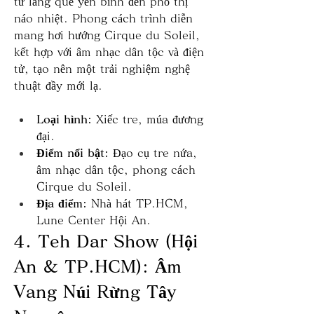
từ làng quê yên bình đến phố thị 
náo nhiệt. Phong cách trình diễn 
mang hơi hướng Cirque du Soleil, 
kết hợp với âm nhạc dân tộc và điện 
tử, tạo nên một trải nghiệm nghệ 
thuật đầy mới lạ.
Loại hình:
 Xiếc tre, múa đương 
đại.
Điểm nổi bật:
 Đạo cụ tre nứa, 
âm nhạc dân tộc, phong cách 
Cirque du Soleil.
Địa điểm:
 Nhà hát TP.HCM, 
Lune Center Hội An.
4. Teh Dar Show (Hội 
An & TP.HCM): Âm 
Vang Núi Rừng Tây 