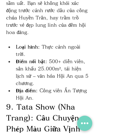
sầm uất. Bạn sẽ không khỏi xúc 
động trước cảnh rước dâu của công 
chúa Huyền Trân, hay trầm trồ 
trước vẻ đẹp lung linh của đêm hội 
hoa đăng.
Loại hình:
 Thực cảnh ngoài 
trời.
Điểm nổi bật:
 500+ diễn viên, 
sân khấu 25.000m², tái hiện 
lịch sử – văn hóa Hội An qua 5 
chương.
Địa điểm:
 Công viên Ấn Tượng 
Hội An.
9. Tata Show (Nha 
Trang): Câu Chuyện 
Phép Màu Giữa Vịnh 