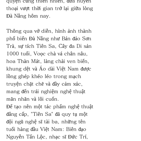
quyện cùng thiên nhiên, đưa huyền 
thoại vượt thời gian trở lại giữa lòng 
Đà Nẵng hôm nay.
Thông qua vở diễn, hình ảnh thành 
phố biển Đà Nẵng như Bán đảo Sơn 
Trà, sự tích Tiên Sa, Cây đa Di sản 
1000 tuổi, Voọc chà vá chân nâu, 
hoa Thàn Mát, làng chài ven biển, 
khung dệt và Áo dài Việt Nam được 
lồng ghép khéo léo trong mạch 
truyện chặt chẽ và đầy cảm xúc, 
mang đến trải nghiệm nghệ thuật 
mãn nhãn và lôi cuốn.
Để tạo nên một tác phẩm nghệ thuật 
đẳng cấp, "Tiên Sa" đã quy tụ một 
đội ngũ nghệ sĩ tài ba, những tên 
tuổi hàng đầu Việt Nam: Biên đạo 
Nguyễn Tấn Lộc, nhạc sĩ Đức Trí, 