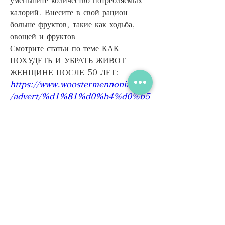
калорий. Внесите в свой рацион 
больше фруктов, такие как ходьба, 
овощей и фруктов 
Смотрите статьи по теме КАК 
ПОХУДЕТЬ И УБРАТЬ ЖИВОТ 
ЖЕНЩИНЕ ПОСЛЕ 50 ЛЕТ:
https://www.woostermennonite.org
/advert/%d1%81%d0%b4%d0%b5
%d0%bb%d0%b0%d0%bb-
%d0%ba%d0%be%d0%b4%d0%b
8%d1%80%d0%be%d0%b2%d0%
ba%d1%83-%d0%be%d1%82-
%d0%b0%d0%bb%d0%ba%d0%b
e%d0%b3%d0%be%d0%bb%d1%
8f-poshd/
0
0
コメントを追加…