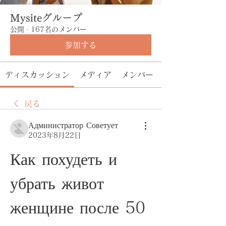
Mysiteグループ
公開
·
167名のメンバー
参加する
ディスカッション
メディア
メンバー
戻る
Администратор Советует
2023年8月22日
Как похудеть и 
убрать живот 
женщине после 50 