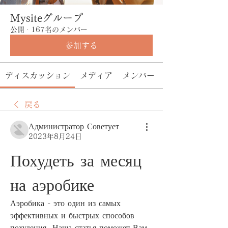
Mysiteグループ
公開
·
167名のメンバー
参加する
ディスカッション
メディア
メンバー
戻る
Администратор Советует
2023年8月24日
Похудеть за месяц 
на аэробике
Аэробика - это один из самых 
эффективных и быстрых способов 
похудения. Наша статья поможет Вам 