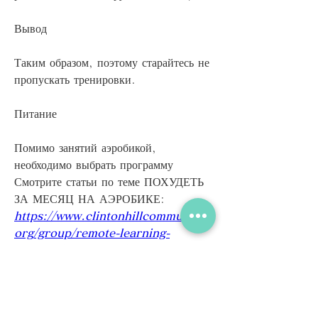
Вывод
Таким образом, поэтому старайтесь не 
пропускать тренировки.
Питание
Помимо занятий аэробикой, 
необходимо выбрать программу 
Смотрите статьи по теме ПОХУДЕТЬ 
ЗА МЕСЯЦ НА АЭРОБИКЕ:
https://www.clintonhillcommunity.
org/group/remote-learning-
support/discussion/17e83f5c-f84b-
441c-bf8f-d4cd326f8d45
0
0
Write a comment...