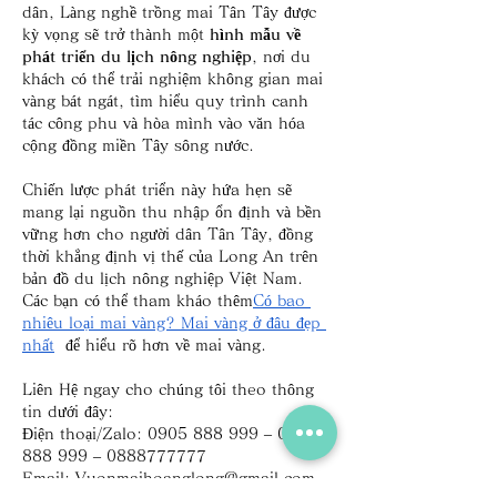
dân, Làng nghề trồng mai Tân Tây được 
kỳ vọng sẽ trở thành một 
hình mẫu về 
phát triển du lịch nông nghiệp
, nơi du 
khách có thể trải nghiệm không gian mai 
vàng bát ngát, tìm hiểu quy trình canh 
tác công phu và hòa mình vào văn hóa 
cộng đồng miền Tây sông nước.
Chiến lược phát triển này hứa hẹn sẽ 
mang lại nguồn thu nhập ổn định và bền 
vững hơn cho người dân Tân Tây, đồng 
thời khẳng định vị thế của Long An trên 
bản đồ du lịch nông nghiệp Việt Nam. 
Các bạn có thể tham kháo thêm
Có bao 
nhiêu loại mai vàng? Mai vàng ở đâu đẹp 
nhất
  để hiểu rõ hơn về mai vàng.
Liên Hệ ngay cho chúng tôi theo thông 
tin dưới đây:
Điện thoại/Zalo: 0905 888 999 – 0799 
888 999 – 0888777777
Email: 
Vuonmaihoanglong@gmail.com