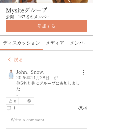
Mysiteグループ
公開
·
167名のメンバー
参加する
ディスカッション
メディア
メンバー
戻る
John. Snow.
2025年11月28日
·
が
他5名と共にグループに参加しまし
た
。
0
1
4
Write a comment...