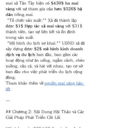
mai xã Tân Tây hiện có 
$430$ ha mai 
vàng
 với sự tham gia của 
hơn $526$ hộ 
dân
 trồng mai.
*Tổ chức sản xuất:** Xã đã thành lập 
được 
$1$ Hợp tác xã mai vàng
 với $31$ 
thành viên, tạo sự liên kết và ổn định 
trong sản xuất.
*Mô hình du lịch sơ khai:** UBND xã đã 
xây dựng được 
$2$ mô hình kinh doanh 
dịch vụ du lịch
 ban đầu, bao gồm các 
hoạt động như ăn uống, ngắm cảnh, chèo 
xuồng, câu cá, và hát với nhau, tạo cơ sở 
ban đầu cho việc phát triển du lịch cộng 
đồng.
Tham khảo thêm về:
nguồn mai vàng bán 
tết
---
## Chương 2: Nội Dung Hội Thảo và Các 
Giải Pháp Phát Triển Cốt Lõi