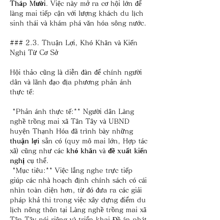
Tháp Mười
. Việc này mở ra cơ hội lớn để 
làng mai tiếp cận với lượng khách du lịch 
sinh thái và khám phá văn hóa sông nước.
### 2.3. Thuận Lợi, Khó Khăn và Kiến 
Nghị Từ Cơ Sở
Hội thảo cũng là diễn đàn để chính người 
dân và lãnh đạo địa phương phản ánh 
thực tế:
*Phản ánh thực tế:** Người dân Làng 
nghề trồng mai xã Tân Tây và UBND 
huyện Thạnh Hóa đã trình bày những 
thuận lợi
 sẵn có (quy mô mai lớn, Hợp tác 
xã) cũng như các 
khó khăn
 và 
đề xuất kiến 
nghị
 cụ thể.
*Mục tiêu:** Việc lắng nghe trực tiếp 
giúp các nhà hoạch định chính sách có cái 
nhìn toàn diện hơn, từ đó đưa ra các giải 
pháp khả thi trong việc xây dựng điểm du 
lịch nông thôn tại Làng nghề trồng mai xã 
Tân Tây nói riêng và triển khai Đề án phát 