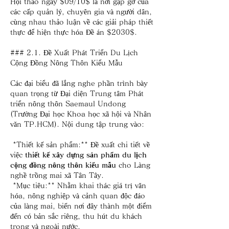
Hội thảo ngày $09/10$ là nơi gặp gỡ của 
các cấp quản lý, chuyên gia và người dân, 
cùng nhau thảo luận về các giải pháp thiết 
thực để hiện thực hóa Đề án $2030$.
### 2.1. Đề Xuất Phát Triển Du Lịch 
Cộng Đồng Nông Thôn Kiểu Mẫu
Các đại biểu đã lắng nghe phần trình bày 
quan trọng từ Đại diện Trung tâm Phát 
triển nông thôn Saemaul Undong 
(Trường Đại học Khoa học xã hội và Nhân 
văn TP.HCM). Nội dung tập trung vào:
*Thiết kế sản phẩm:** Đề xuất chi tiết về 
việc 
thiết kế xây dựng sản phẩm du lịch 
cộng đồng nông thôn kiểu mẫu
 cho Làng 
nghề trồng mai xã Tân Tây.
*Mục tiêu:** Nhằm khai thác giá trị văn 
hóa, nông nghiệp và cảnh quan độc đáo 
của làng mai, biến nơi đây thành một điểm 
đến có bản sắc riêng, thu hút du khách 
trong và ngoài nước.