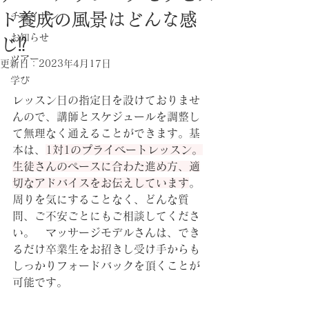
ト養成の風景はどんな感
チネイザン
お知らせ
じ⁉
ツアー
更新日：
2023年4月17日
学び
レッスン日の指定日を設けておりませ
んので、講師とスケジュールを調整し
て無理なく通えることができます。基
本は、
1対1のプライベートレッスン。
生徒さんのペースに合わた進め方、適
切なアドバイスをお伝えしています
。
周りを気にすることなく、どんな質
問、ご不安ごとにもご相談してくださ
い。　マッサージモデルさんは、でき
るだけ卒業生をお招きし受け手からも
しっかりフォードバックを頂くことが
可能です。