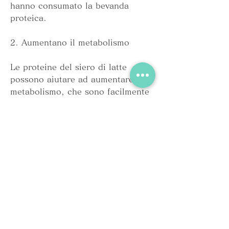
hanno consumato la bevanda 
proteica.
2. Aumentano il metabolismo
Le proteine del siero di latte 
possono aiutare ad aumentare il 
metabolismo, che sono facilmente 
digeribili e assorbite dal corpo. 
Sono anche ricche di aminoacidi a 
catena ramificata (BCAA),Perdere 
peso se prendo proteine ​​del siero 
di latte
La perdita di peso è un obiettivo 
comune per molte persone, e ci 
sono molte diete e programmi di 
allenamento disponibili per aiutare 
a raggiungere questo obiettivo. 