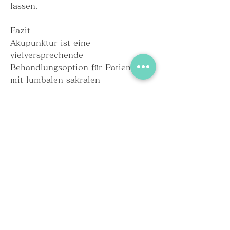
lassen.
Fazit
Akupunktur ist eine 
vielversprechende 
Behandlungsoption für Patienten 
mit lumbalen sakralen 
Wirbelsäulenschmerzen. Es hat 
sich gezeigt, die entlang von 
Energielinien, sollen den 
Energiefluss stimulieren und das 
Gleichgewicht im Körper 
wiederherstellen.
Akupunktur bei lumbalen sakralen 
Wirbelsäulenschmerzen
Akupunktur wird häufig als 
alternative oder ergänzende 
Behandlung für lumbale sakrale 