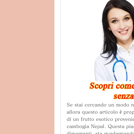
Se stai cercando un modo na
allora questo articolo è pro
di un frutto esotico proveni
cambogia Nepal. Questa pian
dimagranti, sta guadagnando