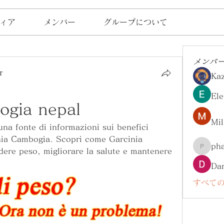
ィア
メンバー
グループについて
メンバ
т
Ka
Ele
ogia nepal
Mil
a fonte di informazioni sui benefici 
nia Cambogia. Scopri come Garcinia 
ph
ere peso, migliorare la salute e mantenere 
pharma
Da
すべての