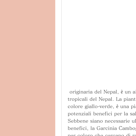
 originaria del Nepal, è un albero sempreverde che cresce nelle regioni 
tropicali del Nepal. La pian
colore giallo-verde, è una pi
potenziali benefici per la sal
Sebbene siano necessarie ult
benefici, la Garcinia Cambog
per coloro che cercano di r